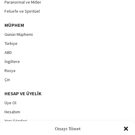
Paranormal ve Mitler
Felsefe ve Spiritüel
MÜPHEM
Günün Müphemi
Türkiye
ABD
İngiltere
Rusya
Çin
HESAP VE ÜYELIK
Üye Ol
Hesabım
Yeni Gönderi
Onayı Yönet
Gönderilerim