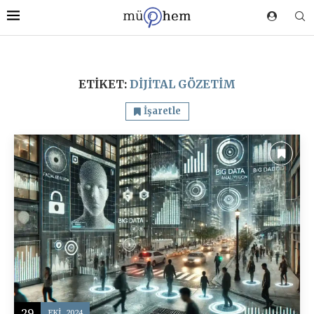
ETIKET:
DIJITAL GÖZETIM
İşaretle
29
EKI, 2024