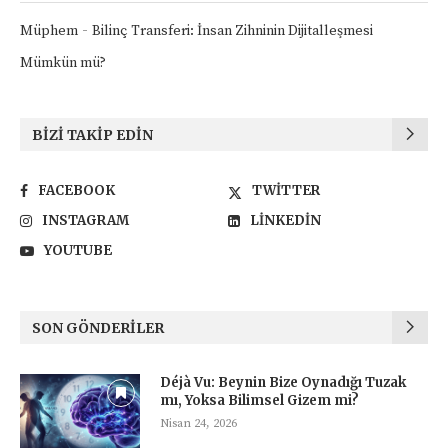
-
Müphem
Bilinç Transferi: İnsan Zihninin Dijitalleşmesi
Mümkün mü?
BIZI TAKIP EDIN
FACEBOOK
TWITTER
INSTAGRAM
LINKEDIN
YOUTUBE
SON GÖNDERILER
Déjà Vu: Beynin Bize Oynadığı Tuzak
mı, Yoksa Bilimsel Gizem mi?
Nisan 24, 2026