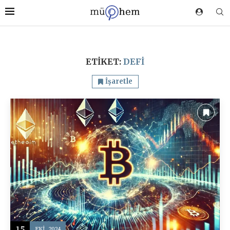
ETIKET:
DEFI
İşaretle
15
EKI, 2024