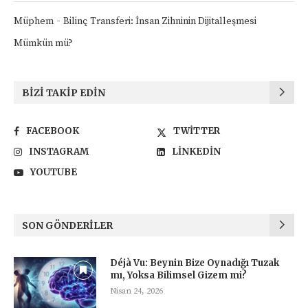
-
Müphem
Bilinç Transferi: İnsan Zihninin Dijitalleşmesi
Mümkün mü?
BIZI TAKIP EDIN
FACEBOOK
TWITTER
INSTAGRAM
LINKEDIN
YOUTUBE
SON GÖNDERILER
Déjà Vu: Beynin Bize Oynadığı Tuzak
mı, Yoksa Bilimsel Gizem mi?
Nisan 24, 2026