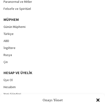
Paranormal ve Mitler
Felsefe ve Spiritüel
MÜPHEM
Günün Müphemi
Türkiye
ABD
İngiltere
Rusya
Çin
HESAP VE ÜYELIK
Üye Ol
Hesabım
Yeni Gönderi
Onayı Yönet
Gönderilerim