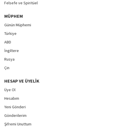
Felsefe ve Spiritüel
MÜPHEM
Günün Müphemi
Türkiye
ABD
İngiltere
Rusya
Çin
HESAP VE ÜYELIK
Üye Ol
Hesabım
Yeni Gönderi
Gönderilerim
Şifremi Unuttum