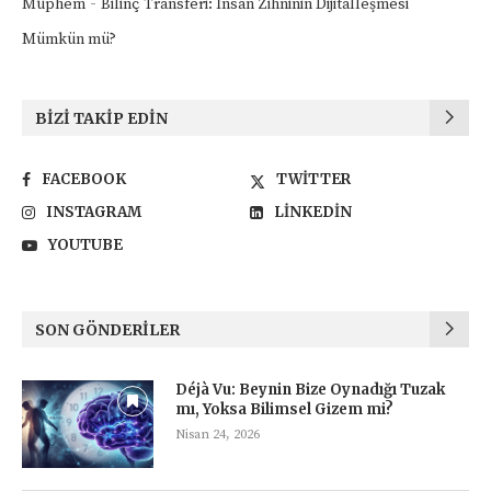
-
Müphem
Bilinç Transferi: İnsan Zihninin Dijitalleşmesi
Mümkün mü?
BIZI TAKIP EDIN
FACEBOOK
TWITTER
INSTAGRAM
LINKEDIN
YOUTUBE
SON GÖNDERILER
Déjà Vu: Beynin Bize Oynadığı Tuzak
mı, Yoksa Bilimsel Gizem mi?
Nisan 24, 2026