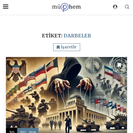
ETIKET:
DARBELER
İşaretle
30
EYL, 2024