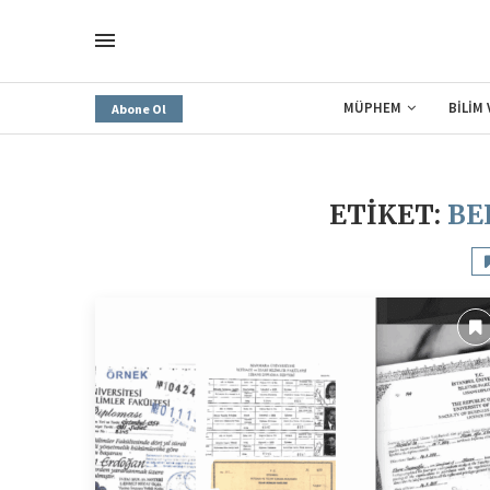
MÜPHEM
BİLİM
Abone Ol
ETIKET:
BE