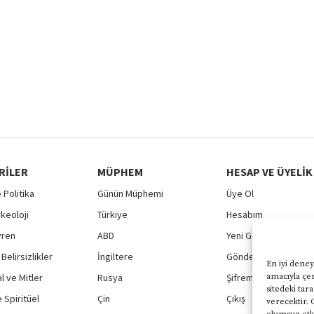
RILER
MÜPHEM
HESAP VE ÜYELIK
 Politika
Günün Müphemi
Üye Ol
rkeoloji
Türkiye
Hesabım
vren
ABD
Yeni Gönderi
Belirsizlikler
İngiltere
Gönderilerim
En iyi deney
 ve Mitler
Rusya
Şifremi Unuttum
amacıyla çer
sitedeki tar
 Spiritüel
Çin
Çıkış
verecektir. 