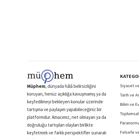
KATEGO
Siyaset ve
Müphem
, dünyada hâlâ belirsizliğini
koruyan, henüz açıklığa kavuşmamış ya da
Tarih ve A
keşfedilmeyi bekleyen konular üzerinde
Bilim ve E
tartışma ve paylaşım yapabileceğiniz bir
Toplumsal 
platformdur. Amacımız, net olmayan ya da
Paranormal
doğruluğu tartışılan olayları birlikte
Felsefe ve
keşfetmek ve farklı perspektifler sunarak