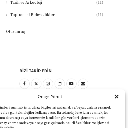
Tarih ve Arkeoloji
(11)
Toplumsal Belirsizlikler
(11)
Oturum aç
BİZİ TAKİP EDİN
Onayı Yönet
KULLANIM ŞARTLARI
Gizlilik ve Çerezler Politikası
imleri sunmak için, cihaz bilgilerini saklamak ve/veya bunlara erişmek
ezler gibi teknolojiler kullanıyoruz. Bu teknolojilere izin vermek, bu
Yasal Uyarı
ama davranışı veya benzersiz kimlikler gibi verileri işlememize izin
Onay vermemek veya onayı geri çekmek, belirli özellikleri ve işlevleri
KVKK Aydınlatma Metni