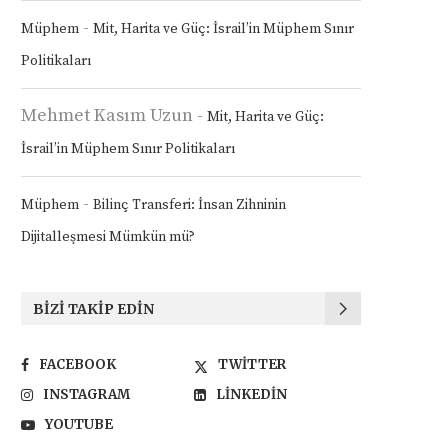
-
Müphem
Mit, Harita ve Güç: İsrail’in Müphem Sınır
Politikaları
Mehmet Kasım Uzun
-
Mit, Harita ve Güç:
İsrail’in Müphem Sınır Politikaları
-
Müphem
Bilinç Transferi: İnsan Zihninin
Dijitalleşmesi Mümkün mü?
BIZI TAKIP EDIN
FACEBOOK
TWITTER
INSTAGRAM
LINKEDIN
YOUTUBE