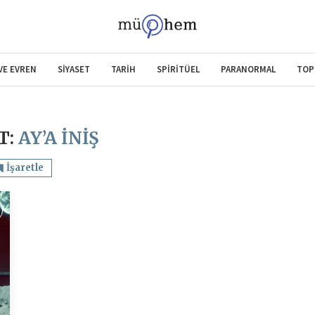
 VE EVREN
SİYASET
TARİH
SPİRİTÜEL
PARANORMAL
TOP
T:
AY’A INIŞ
İşaretle