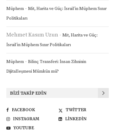
-
Müphem
Mit, Harita ve Güç: İsrail’in Müphem Sınır
Politikaları
Mehmet Kasım Uzun
-
Mit, Harita ve Güç:
İsrail’in Müphem Sınır Politikaları
-
Müphem
Bilinç Transferi: İnsan Zihninin
Dijitalleşmesi Mümkün mü?
BIZI TAKIP EDIN
FACEBOOK
TWITTER
INSTAGRAM
LINKEDIN
YOUTUBE