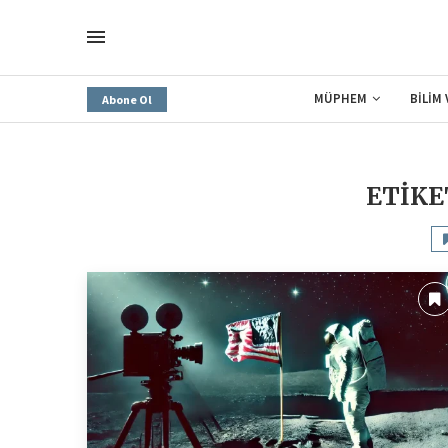
MÜPHEM
BİLİM
Abone Ol
ETIKE