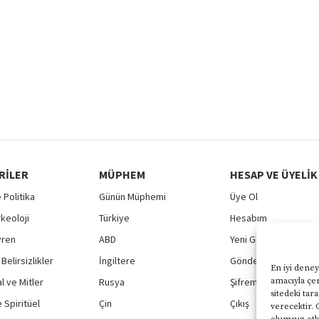
RILER
MÜPHEM
HESAP VE ÜYELIK
 Politika
Günün Müphemi
Üye Ol
rkeoloji
Türkiye
Hesabım
vren
ABD
Yeni Gönderi
Belirsizlikler
İngiltere
Gönderilerim
En iyi deney
 ve Mitler
Rusya
Şifremi Unuttum
amacıyla çer
sitedeki tar
 Spiritüel
Çin
Çıkış
verecektir. 