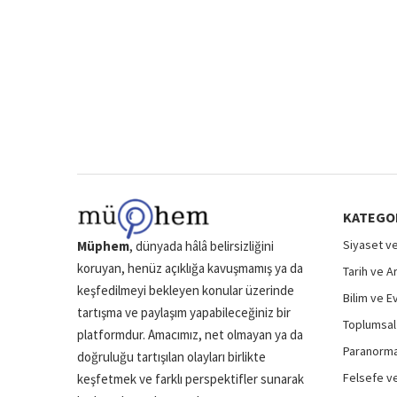
KATEGO
Siyaset ve
Müphem
, dünyada hâlâ belirsizliğini
koruyan, henüz açıklığa kavuşmamış ya da
Tarih ve A
keşfedilmeyi bekleyen konular üzerinde
Bilim ve E
tartışma ve paylaşım yapabileceğiniz bir
Toplumsal 
platformdur. Amacımız, net olmayan ya da
Paranormal
doğruluğu tartışılan olayları birlikte
Felsefe ve
keşfetmek ve farklı perspektifler sunarak