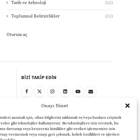
Tarih ve Arkeoloji
(11)
Toplumsal Belirsizlikler
(11)
Oturum aç
BİZİ TAKİP EDİN
Onayı Yönet
KULLANIM ŞARTLARI
Gizlilik ve Çerezler Politikası
imleri sunmak için, cihaz bilgilerini saklamak ve/veya bunlara erişmek
ezler gibi teknolojiler kullanıyoruz. Bu teknolojilere izin vermek, bu
Yasal Uyarı
ama davranışı veya benzersiz kimlikler gibi verileri işlememize izin
Onay vermemek veya onayı geri çekmek, belirli özellikleri ve işlevleri
KVKK Aydınlatma Metni