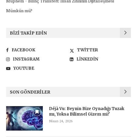
-
Müphem
Bilinç Transferi: İnsan Zihninin Dijitalleşmesi
Mümkün mü?
BIZI TAKIP EDIN
FACEBOOK
TWITTER
INSTAGRAM
LINKEDIN
YOUTUBE
SON GÖNDERILER
Déjà Vu: Beynin Bize Oynadığı Tuzak
mı, Yoksa Bilimsel Gizem mi?
Nisan 24, 2026