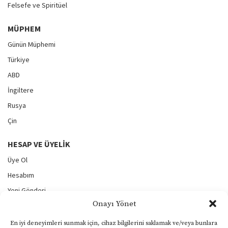
Felsefe ve Spiritüel
MÜPHEM
Günün Müphemi
Türkiye
ABD
İngiltere
Rusya
Çin
HESAP VE ÜYELIK
Üye Ol
Hesabım
Yeni Gönderi
Onayı Yönet
Gönderilerim
Şifremi Unuttum
En iyi deneyimleri sunmak için, cihaz bilgilerini saklamak ve/veya bunlara