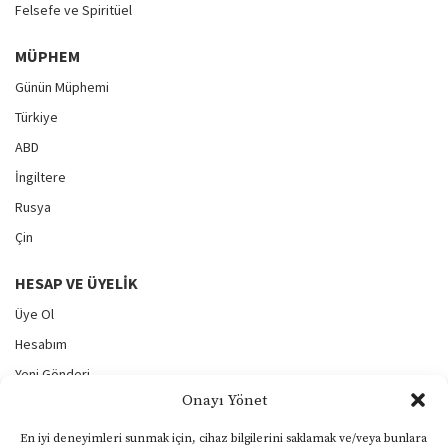
Felsefe ve Spiritüel
MÜPHEM
Günün Müphemi
Türkiye
ABD
İngiltere
Rusya
Çin
HESAP VE ÜYELIK
Üye Ol
Hesabım
Yeni Gönderi
Onayı Yönet
Gönderilerim
Şifremi Unuttum
En iyi deneyimleri sunmak için, cihaz bilgilerini saklamak ve/veya bunlara