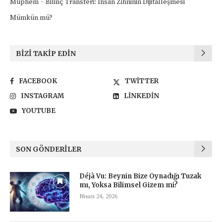
-
Müphem
Bilinç Transferi: İnsan Zihninin Dijitalleşmesi
Mümkün mü?
BIZI TAKIP EDIN
FACEBOOK
TWITTER
INSTAGRAM
LINKEDIN
YOUTUBE
SON GÖNDERILER
Déjà Vu: Beynin Bize Oynadığı Tuzak
mı, Yoksa Bilimsel Gizem mi?
Nisan 24, 2026