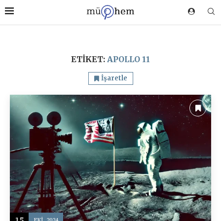
ETIKET:
APOLLO 11
İşaretle
15
EKI, 2024