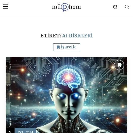
ETIKET:
AI RISKLERI
İşaretle
2
EYL, 2024