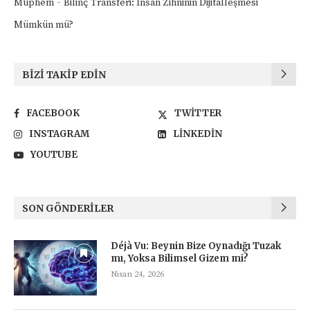
-
Müphem
Bilinç Transferi: İnsan Zihninin Dijitalleşmesi
Mümkün mü?
BIZI TAKIP EDIN
FACEBOOK
TWITTER
INSTAGRAM
LINKEDIN
YOUTUBE
SON GÖNDERILER
Déjà Vu: Beynin Bize Oynadığı Tuzak
mı, Yoksa Bilimsel Gizem mi?
Nisan 24, 2026