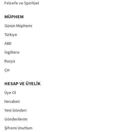
Felsefe ve Spiritüel
MÜPHEM
Günün Müphemi
Türkiye
ABD
İngiltere
Rusya
Çin
HESAP VE ÜYELIK
Üye Ol
Hesabım
Yeni Gönderi
Gönderilerim
Şifremi Unuttum