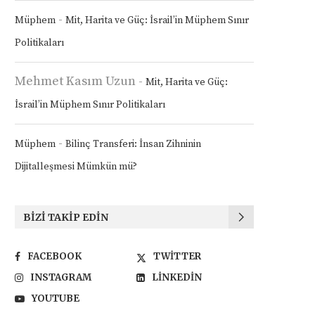
-
Müphem
Mit, Harita ve Güç: İsrail’in Müphem Sınır
Politikaları
Mehmet Kasım Uzun
-
Mit, Harita ve Güç:
İsrail’in Müphem Sınır Politikaları
-
Müphem
Bilinç Transferi: İnsan Zihninin
Dijitalleşmesi Mümkün mü?
BIZI TAKIP EDIN
FACEBOOK
TWITTER
INSTAGRAM
LINKEDIN
YOUTUBE