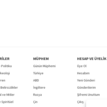
RILER
MÜPHEM
HESAP VE ÜYELIK
 Politika
Günün Müphemi
Üye Ol
rkeoloji
Türkiye
Hesabım
vren
ABD
Yeni Gönderi
Belirsizlikler
İngiltere
Gönderilerim
 ve Mitler
Rusya
Şifremi Unuttum
 Spiritüel
Çin
Çıkış