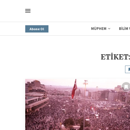
MÜPHEM
BİLİM
Abone Ol
ETIKET