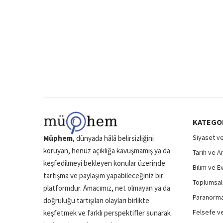
KATEGO
Siyaset ve
Müphem
, dünyada hâlâ belirsizliğini
koruyan, henüz açıklığa kavuşmamış ya da
Tarih ve A
keşfedilmeyi bekleyen konular üzerinde
Bilim ve E
tartışma ve paylaşım yapabileceğiniz bir
Toplumsal 
platformdur. Amacımız, net olmayan ya da
Paranormal
doğruluğu tartışılan olayları birlikte
Felsefe ve
keşfetmek ve farklı perspektifler sunarak